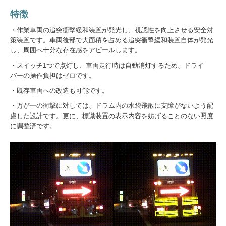
特徴
・作業車両の追突衝撃緩和装置が発光し、視認性を向上させる安全対
策装置です。車両後部で大面積を占める追突衝撃緩和装置自体が発光
し、周囲へ十分な存在感をアピールします。
・スイッチ1つで点灯し、車両走行時は自動消灯するため、ドライ
バーの操作負担はゼロです。
・既存車両への改造も可能です。
・万が一の衝撃に対しては、ドラム内の水袋飛散に支障がないよう配
慮した設計です。更に、標識装置の表示内容を妨げることのない照度
に調整済です。