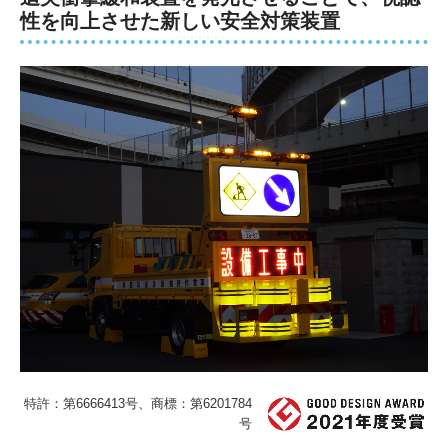
性を向上させた新しい安全対策装置
首都高速道路事業
社会インフラサポート事業(民間・公共工事)
技術開発
安全管理
品質管理
採用情報
新規協力会社登録
特許：第6666413号、商標：第6201784
号