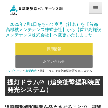
トップページ
2025
年
7
月
1
日をもって商号（社名）を【首都
高機械メンテナンス株式会社】から【首都高施設
企業情報
メンテナンス株式会社】へ変更いたしました。
会社概要
採用情報
経営理念
お問い合わせ
首都高グループ
トップページ
事業内容
提灯ドラム（追突衝撃装置発光システム）
Environment(環境)
提灯ドラム®（追突衝撃緩和装置
Social(社会)
発光システム）
Governance(ガバナンス)
事業内容
追突衝撃緩和装置を発光させることで、視認