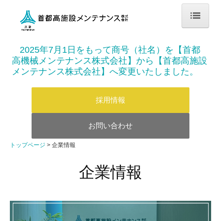
トップページ
2025
年
7
月
1
日をもって商号（社名）を【首都
高機械メンテナンス株式会社】から【首都高施設
企業情報
メンテナンス株式会社】へ変更いたしました。
会社概要
採用情報
経営理念
お問い合わせ
首都高グループ
トップページ
企業情報
Environment(環境)
企業情報
Social(社会)
Governance(ガバナンス)
事業内容