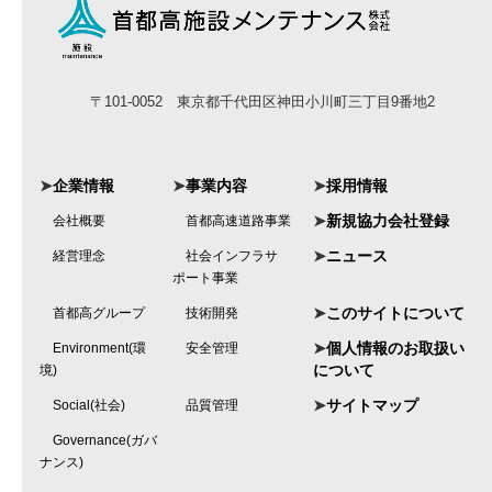
〒101-0052 東京都千代田区神田小川町三丁目9番地2
➤
企業情報
➤
事業内容
➤
採用情報
➤
新規協力会社登録
会社概要
首都高速道路事業
➤
ニュース
経営理念
社会インフラサ
ポート事業
➤
このサイトについて
首都高グループ
技術開発
➤
個人情報のお取扱い
Environment(環
安全管理
について
境)
➤
サイトマップ
Social(社会)
品質管理
Governance(ガバ
ナンス)