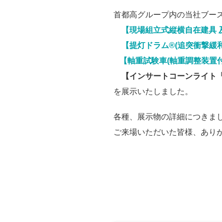
首都高グループ内の当社ブー
【現場組立式縦横自在建具 及
【提灯ドラム®(追突衝撃緩和
【軸重試験車(軸重調整装置付
【インサートコーンライト
を展示いたしました。
各種、展示物の詳細につきま
ご来場いただいた皆様、あり