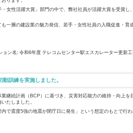
ております。
若手・女性活躍大賞」部門の中で、弊社社員が活躍大賞を受賞し、2
ても一層の建設業の魅力発信、若手・女性社員の入職促進・育
テーション名: 令和6年度 テレコムセンター駅エスカレーター更新工
防災初動訓練を実施しました。
業継続計画（BCP）に基づき、災害対応能力の維持・向上を目的と
施いたしました。
管内で震度5強の地震が閉庁日に発生」という想定のもとで行わ