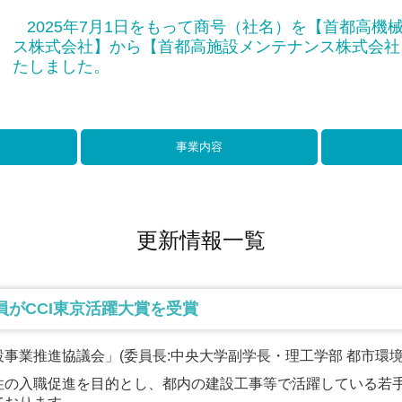
2025
年
7
月
1
日をもって商号（社名）を【首都高機
ス株式会社】から【首都高施設メンテナンス株式会社
たしました。
事業内容
更新情報一覧
社員がCCI東京活躍大賞を受賞
設事業推進協議会」(委員長:中央大学副学長・理工学部 都市環境
性の入職促進を目的とし、都内の建設工事等で活躍している若