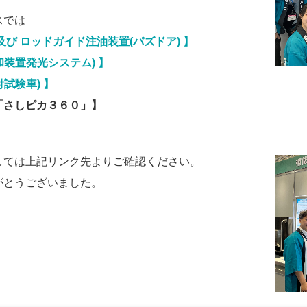
スでは
び ロッドガイド注油装置(パズドア) 】
装置発光システム) 】
試験車) 】
「さしピカ３６０」】
しては上記リンク先よりご確認ください。
がとうございました。