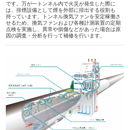
です。万が一トンネル内で火災が発生した際に
首都高速道路事業
は、排煙設備として煙を外部に排出する役割も
持っています。トンネル換気ファンを安定稼働さ
社会インフラサポート事業(民間・公共工事)
せるため、換気ファンおよび各種計測装置の定期
点検を実施し、異常や損傷などがあった場合は原
技術開発
因の調査・分析を行って補修を行います。
安全管理
品質管理
採用情報
新規協力会社登録