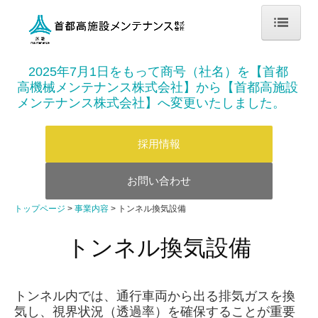
トップページ
2025
年
7
月
1
日をもって商号（社名）を【首都
高機械メンテナンス株式会社】から【首都高施設
企業情報
メンテナンス株式会社】へ変更いたしました。
会社概要
採用情報
経営理念
お問い合わせ
首都高グループ
トップページ
事業内容
トンネル換気設備
Environment(環境)
トンネル換気設備
Social(社会)
Governance(ガバナンス)
トンネル内では、通行車両から出る排気ガスを換
気し、視界状況（透過率）を確保することが重要
事業内容